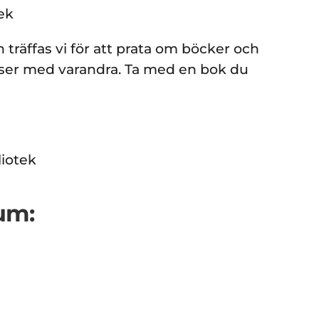
ek
träffas vi för att prata om böcker och
lser med varandra. Ta med en bok du
liotek
um: