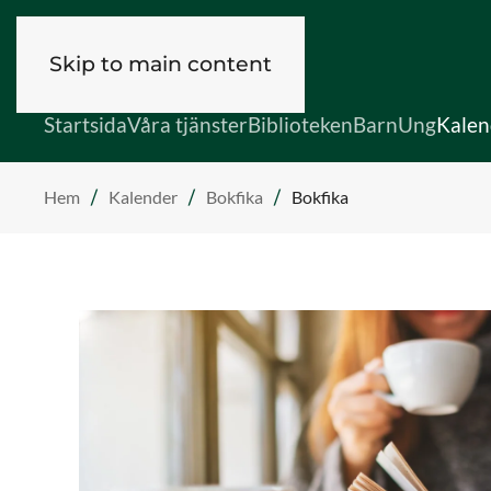
Skip to main content
Startsida
Våra tjänster
Biblioteken
Barn
Ung
Kalen
Hem
Kalender
Bokfika
Bokfika