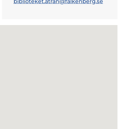
biblioteket.atran@falkenberg.se