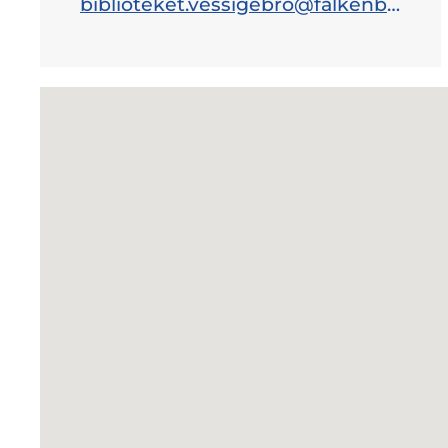
biblioteket.vessigebro@falkenberg.se