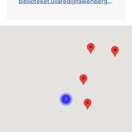
biblioteket.ullared@falkenberg.se